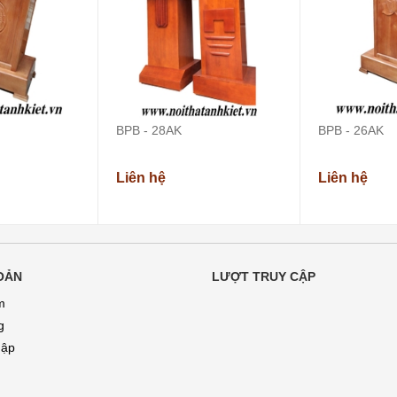
BPB - 28AK
BPB - 26AK
Liên hệ
Liên hệ
OẢN
LƯỢT TRUY CẬP
m
g
hập