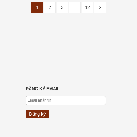
1
2
3
...
12
ĐĂNG KÝ EMAIL
Đăng ký