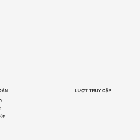
OẢN
LƯỢT TRUY CẬP
m
g
hập