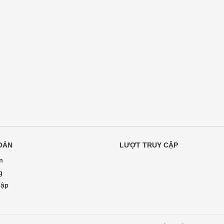
OẢN
LƯỢT TRUY CẬP
m
g
hập