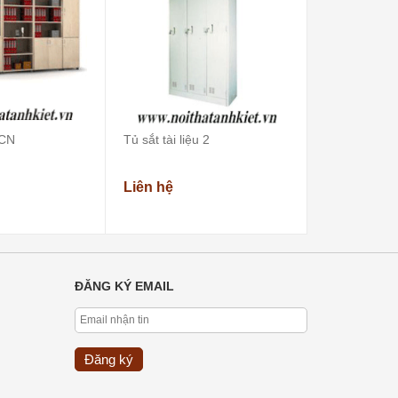
 CN
Tủ sắt tài liệu 2
Bàn ghế học 
Liên hệ
Liên hệ
ĐĂNG KÝ EMAIL
Đăng ký