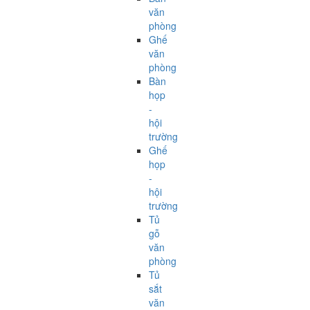
văn
phòng
Ghế
văn
phòng
Bàn
họp
-
hội
trường
Ghế
họp
-
hội
trường
Tủ
gỗ
văn
phòng
Tủ
sắt
văn