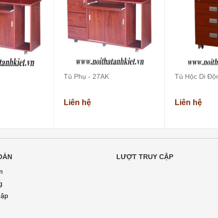
Tủ Phụ - 27AK
Tủ Hộc Di Độ
Liên hệ
Liên hệ
OẢN
LƯỢT TRUY CẬP
m
g
hập