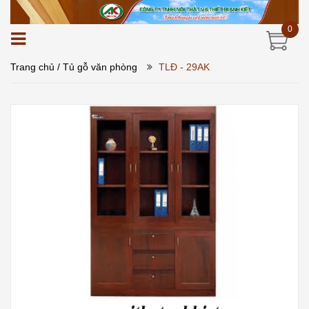
0
Trang chủ
/ Tủ gỗ văn phòng
TLĐ - 29AK