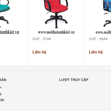
GVP - 97AK
GVP - 98AK
Liên hệ
Liên hệ
OẢN
LƯỢT TRUY CẬP
m
g
hập